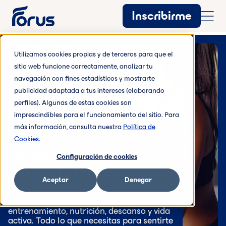
Inscribirme
Utilizamos cookies propias y de terceros para que el
sitio web funcione correctamente, analizar tu
navegación con fines estadísticos y mostrarte
publicidad adaptada a tus intereses (elaborando
perfiles). Algunas de estas cookies son
imprescindibles para el funcionamiento del sitio. Para
más información, consulta nuestra
Política de
Blog Forus
Cookies.
Tu guía para un
Configuración de cookies
bienestar integral
Aceptar
Denegar
Encuentra inspiración, consejos prácticos
y contenidos actualizados sobre
entrenamiento, nutrición, descanso y vida
activa. Todo lo que necesitas para sentirte